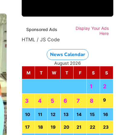
Display Your Ads
Sponsored Ads
Here
HTML / JS Code
News Calendar
August 2026
M
T
W
T
F
S
S
1
2
9
3
4
5
6
7
8
10
11
12
13
14
15
16
17
18
19
20
21
22
23