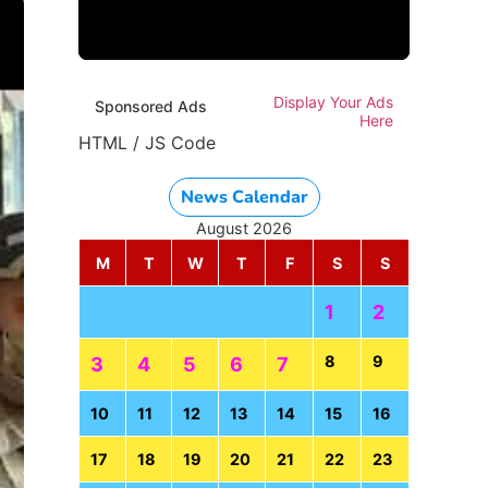
Display Your Ads
Sponsored Ads
Here
HTML / JS Code
News Calendar
August 2026
M
T
W
T
F
S
S
1
2
8
9
3
4
5
6
7
10
11
12
13
14
15
16
17
18
19
20
21
22
23