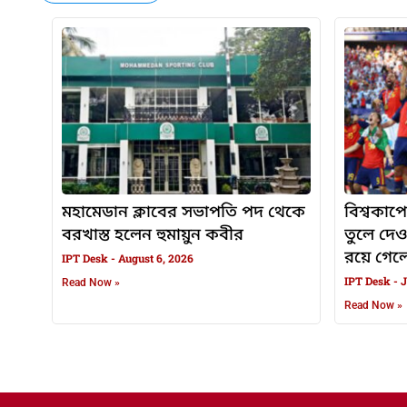
মহামেডান ক্লাবের সভাপতি পদ থেকে
বিশ্বকাপে
বরখাস্ত হলেন হুমায়ুন কবীর
তুলে দে
রয়ে গেলেন
IPT Desk
August 6, 2026
IPT Desk
J
Read Now »
Read Now »