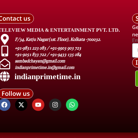
Contact us
Ge
TELEVIEW MEDIA & ENTERTAINMENT PVT. LTD.
ne
F/34, Katju Nagar(1st. Floor), Kolkata -700032.
Em
+91-9831 223 083 / +91-9903 903 723
+91-9051 833 722 / +91-9433 135 084
sambadchayan@gmail.com
indianprimetime.in@gmail.com
indianprimetime.in
Follow us