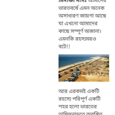
মিনাক্ষী দাসঃ
আমাদের
ভারতবর্ষে এমন অনেক
অসাধারণ জায়গা আছে
যা এখনো আমাদের
কাছে সম্পূর্ণ অজানা।
এমনকি রহস্যময়ও
বটে!!
আর এরকমই একটি
রহস্যে পরিপূর্ণ একটি
শহর হলো ভারতের
তামিলনাড়ুতে অবস্থিত