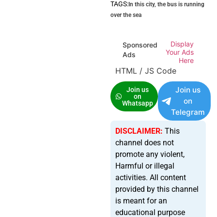
TAGS:
In this city
,
the bus is running
over the sea
Display
Sponsored
Your Ads
Ads
Here
HTML / JS Code
Join us
Join us
on
on
Whatsapp
Telegram
DISCLAIMER:
This
channel does not
promote any violent,
Harmful or illegal
activities. All content
provided by this channel
is meant for an
educational purpose