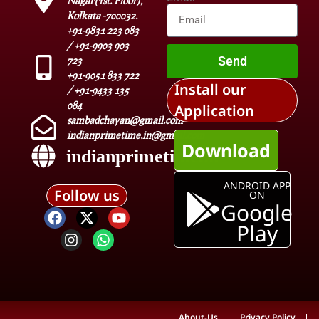
Nagar(1st. Floor),
Kolkata -700032.
+91-9831 223 083
/ +91-9903 903
Send
723
+91-9051 833 722
Install our
/ +91-9433 135
084
Application
sambadchayan@gmail.com
indianprimetime.in@gmail.com
Download
indianprimetime.in
ANDROID APP
Follow us
ON
Google
Play
About-Us
Privacy Policy