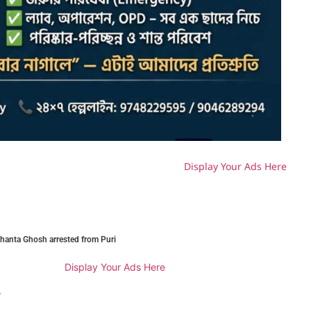
Display Your Ads Here
H
shanta Ghosh arrested from Puri
Display Your Ads Here
e