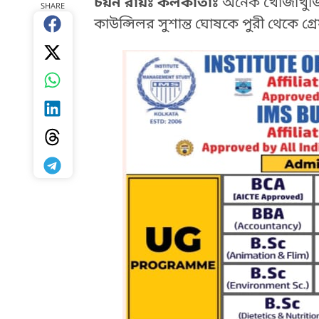
চয়ন রায়ঃ কলকাতাঃ
অনেক খোঁজাখুঁজি
SHARE
কাউন্সিলর সুশান্ত ঘোষকে পুরী থেকে গ্
HTML / JS Code