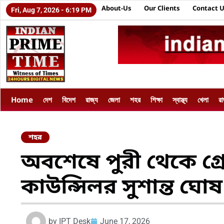
About-Us
Our Clients
Contact 
Fri, Aug 7, 2026 - 6:19 PM
Home
দেশ
বিদেশ
রাজ্য
জেলা
শহর
শিক্ষা
স্বাস্থ্য
খেলা
র
শহর
অবশেষে পুরী থেকে গ
কাউন্সিলর সুশান্ত ঘোষ
by
IPT Desk
June 17, 2026