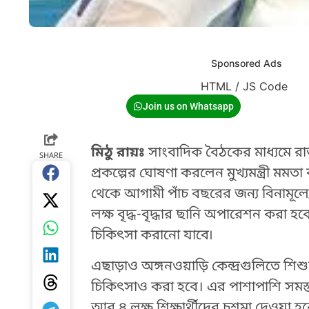
Sponsored Ads
HTML / JS Code
Join us on Whatsapp
মিঠু রায়ঃ
সাংবাদিক বৈঠকের মাধ্যমে রা
SHARE
প্রকল্পের ঘোষণা করলেন মুখ্যমন্ত্রী মমতা
থেকে আগামী পাঁচ বছরের জন্য বিনামূল্য
লক্ষ বৃদ্ধ-বৃদ্ধার ছানি অপারেশন কর
চিকিৎসা করানো যাবে৷
এছাড়াও অঙ্গনওয়াড়ি কেন্দ্রগুলিতে শি
চিকিৎসাও করা হবে। এর পাশাপাশি সমস্ত 
আর ৪ লক্ষ শিক্ষার্থীদের চশমা দেওয়া হব