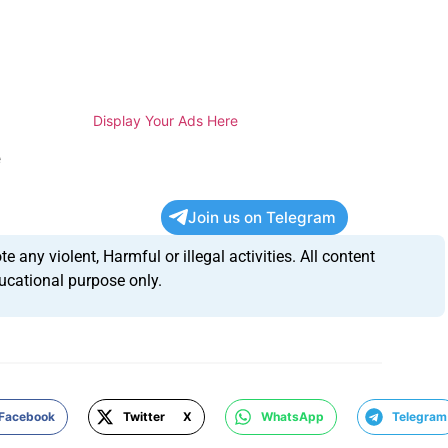
H
Display Your Ads Here
e
Join us on Telegram
any violent, Harmful or illegal activities. All content
ucational purpose only.
Facebook
Twitter X
WhatsApp
Telegram