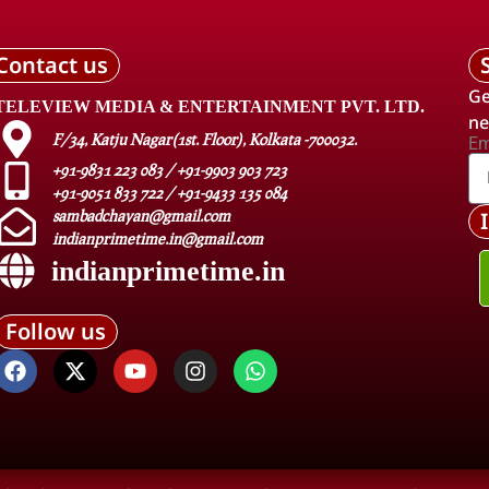
Contact us
Ge
TELEVIEW MEDIA & ENTERTAINMENT PVT. LTD.
ne
F/34, Katju Nagar(1st. Floor), Kolkata -700032.
Em
+91-9831 223 083 / +91-9903 903 723
+91-9051 833 722 / +91-9433 135 084
sambadchayan@gmail.com
indianprimetime.in@gmail.com
indianprimetime.in
Follow us