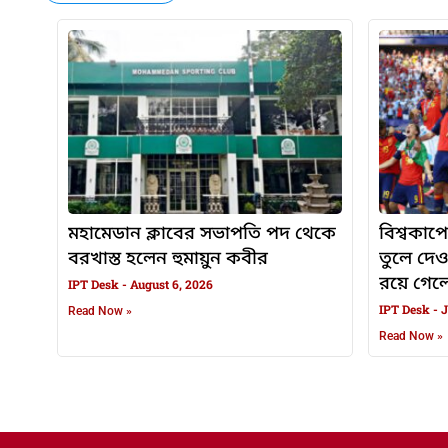
মহামেডান ক্লাবের সভাপতি পদ থেকে
বিশ্বকাপে
বরখাস্ত হলেন হুমায়ুন কবীর
তুলে দে
রয়ে গেলেন
IPT Desk
August 6, 2026
IPT Desk
J
Read Now »
Read Now »