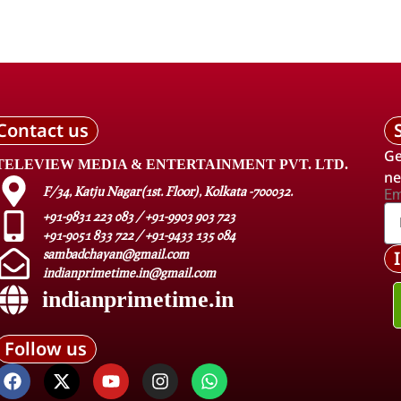
Contact us
Ge
TELEVIEW MEDIA & ENTERTAINMENT PVT. LTD.
ne
F/34, Katju Nagar(1st. Floor), Kolkata -700032.
Em
+91-9831 223 083 / +91-9903 903 723
+91-9051 833 722 / +91-9433 135 084
sambadchayan@gmail.com
indianprimetime.in@gmail.com
indianprimetime.in
Follow us