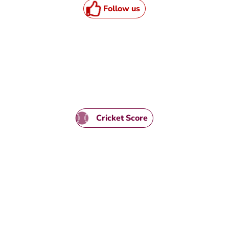
Follow us
TML / JS Code
Cricket Score
HTML / JS Code