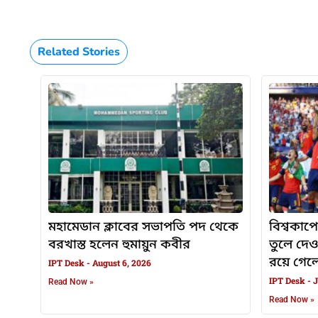
Related Stories
মহামেডান ক্লাবের সভাপতি পদ থেকে
বিশ্বকাপে
বরখাস্ত হলেন হুমায়ুন কবীর
তুলে দে
রয়ে গেলেন
IPT Desk
August 6, 2026
IPT Desk
J
Read Now »
Read Now »