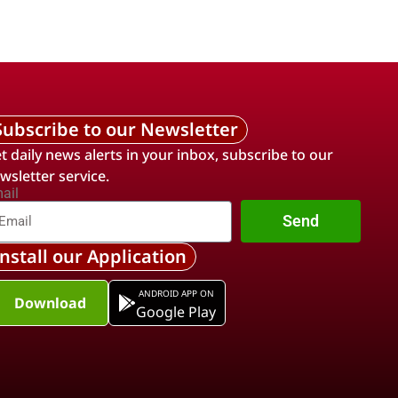
Subscribe to our Newsletter
t daily news alerts in your inbox, subscribe to our
wsletter service.
ail
Send
Install our Application
ANDROID APP ON
Download
Google Play