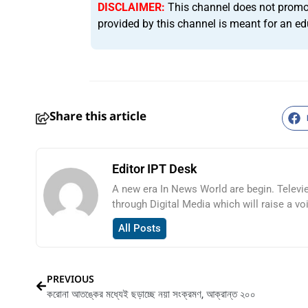
DISCLAIMER:
This channel does not promote 
provided by this channel is meant for an ed
Share this article
Editor IPT Desk
A new era In News World are begin. Televi
through Digital Media which will raise a vo
All Posts
HTML / JS Code
PREVIOUS
করোনা আতঙ্কের মধ্যেই ছড়াচ্ছে নয়া সংক্রমণ, আক্রান্ত ২০০