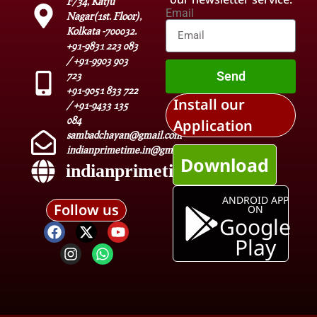
F/34, Katju
Email
Nagar(1st. Floor),
Kolkata -700032.
+91-9831 223 083
/ +91-9903 903
Send
723
+91-9051 833 722
Install our
/ +91-9433 135
084
Application
sambadchayan@gmail.com
indianprimetime.in@gmail.com
Download
indianprimetime.in
ANDROID APP
Follow us
ON
Google
Play