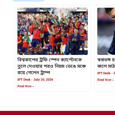
বিশ্বকাপের ট্রফি স্পেন ক্যাপ্টেনকে
স্বপ্নভঙ্
তুলে দেওয়ার পরও নিয়ম ভেঙে মঞ্চে
জলে মাঠ
রয়ে গেলেন ট্রাম্প
IPT Desk
J
IPT Desk
July 20, 2026
Read Now »
Read Now »