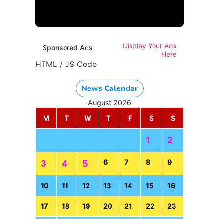
HTML / JS Code
Display Your Ads
Sponsored Ads
Here
HTML / JS Code
News Calendar
August 2026
M
T
W
T
F
S
S
1
2
6
7
8
9
3
4
5
10
11
12
13
14
15
16
17
18
19
20
21
22
23