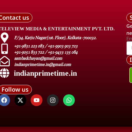
Contact us
Ge
TELEVIEW MEDIA & ENTERTAINMENT PVT. LTD.
ne
F/34, Katju Nagar(1st. Floor), Kolkata -700032.
Em
+91-9831 223 083 / +91-9903 903 723
+91-9051 833 722 / +91-9433 135 084
sambadchayan@gmail.com
indianprimetime.in@gmail.com
indianprimetime.in
Follow us