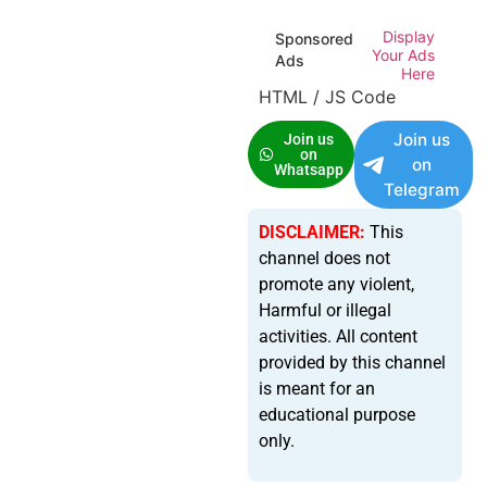
Display
Sponsored
Your Ads
Ads
Here
HTML / JS Code
Join us
Join us
on
on
Whatsapp
Telegram
DISCLAIMER:
This
channel does not
promote any violent,
Harmful or illegal
activities. All content
provided by this channel
is meant for an
educational purpose
only.