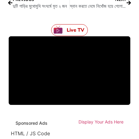
দুটি গাড়ির মুখোমুখি সংঘর্ষে মৃত ২ জন
স্নান করতে নেমে নিখোঁজ হয়ে গেলো ১ শিশু
Live TV
Display Your Ads Here
Sponsored Ads
HTML / JS Code