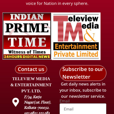
voice for Nation in every sphere.
Contact us
Subscribe to our
Newsletter
TELEVIEW MEDIA
Get daily news alerts in
& ENTERTAINMENT
your inbox, subscribe to
PVT. LTD.
our newsletter service.
F/34, Katju
Email
Nagar(1st. Floor),
Kolkata -700032.
+91-9831 223 083