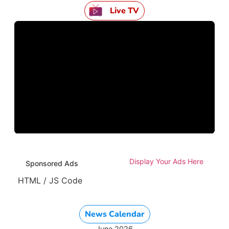
Live TV
Display Your Ads Here
Sponsored Ads
HTML / JS Code
News Calendar
June 2026