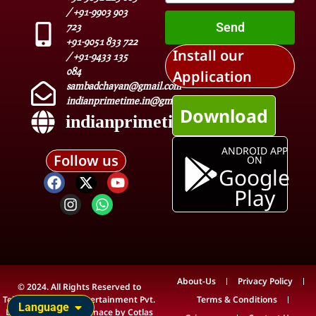
/ +91-9903 903
Send
723
+91-9051 833 722
Install our
/ +91-9433 135
084
Application
sambadchayan@gmail.com
indianprimetime.in@gmail.com
Download
indianprimetime.in
ANDROID APP
Follow us
ON
Google
Play
About-Us
Privacy Policy
© 2024. All Rights Reserved to
Teleview Media & Entertainment Pvt.
Terms & Conditions
Language
Ltd. Technical Maintenace by
Cotlas