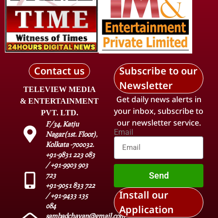
Contact us
Subscribe to our
Newsletter
TELEVIEW MEDIA
Get daily news alerts in
& ENTERTAINMENT
your inbox, subscribe to
PVT. LTD.
our newsletter service.
F/34, Katju
Email
Nagar(1st. Floor),
Kolkata -700032.
+91-9831 223 083
/ +91-9903 903
Send
723
+91-9051 833 722
Install our
/ +91-9433 135
084
Application
sambadchayan@gmail.com