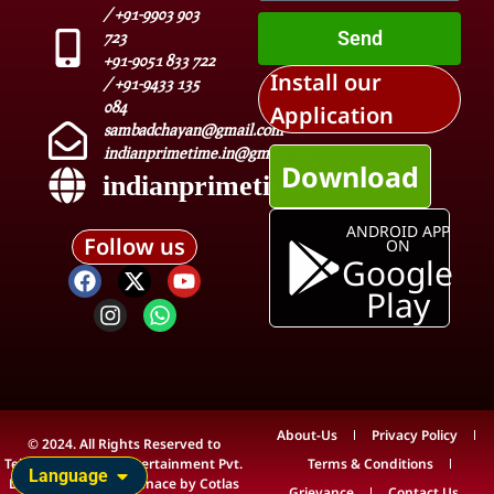
/ +91-9903 903
Send
723
+91-9051 833 722
Install our
/ +91-9433 135
084
Application
sambadchayan@gmail.com
indianprimetime.in@gmail.com
Download
indianprimetime.in
ANDROID APP
Follow us
ON
Google
Play
About-Us
Privacy Policy
© 2024. All Rights Reserved to
Teleview Media & Entertainment Pvt.
Terms & Conditions
Language
Ltd. Technical Maintenace by
Cotlas
Grievance
Contact Us