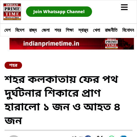
Join Whatsapp Channel
দেশ
বিদেশ
রাজ্য
জেলা
শহর
শিক্ষা
স্বাস্থ্য
খেলা
রাজনীতি
বিনোদন
শহর
শহর কলকাতায় ফের পথ
দুর্ঘটনার শিকারে প্রাণ
হারালো ১ জন ও আহত ৪
জন