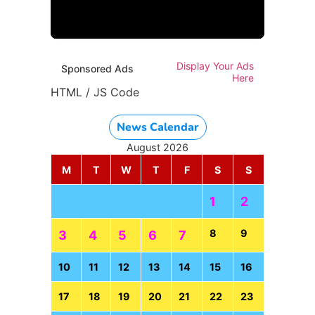
Display Your Ads
Sponsored Ads
Here
HTML / JS Code
HTML / JS Code
News Calendar
August 2026
M
T
W
T
F
S
S
1
2
8
9
3
4
5
6
7
10
11
12
13
14
15
16
17
18
19
20
21
22
23