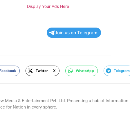
Display Your Ads Here
e
Join us on Telegram
Facebook
Twitter X
WhatsApp
Telegram
ew Media & Entertainment Pvt. Ltd. Presenting a hub of Information
ice for Nation in every sphere.