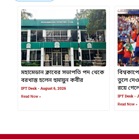
মহামেডান ক্লাবের সভাপতি পদ থেকে
বিশ্বকাপে
বরখাস্ত হলেন হুমায়ুন কবীর
তুলে দে
রয়ে গেলেন
IPT Desk
August 6, 2026
IPT Desk
J
Read Now »
Read Now »