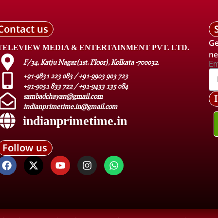
Contact us
Ge
TELEVIEW MEDIA & ENTERTAINMENT PVT. LTD.
ne
F/34, Katju Nagar(1st. Floor), Kolkata -700032.
Em
+91-9831 223 083 / +91-9903 903 723
+91-9051 833 722 / +91-9433 135 084
sambadchayan@gmail.com
indianprimetime.in@gmail.com
indianprimetime.in
Follow us