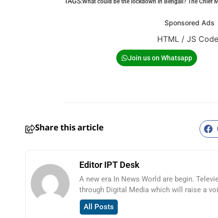
TAGS:
What could be the lockdown in Bengali? The Chief M
Sponsored Ads
HTML / JS Cod
Join us on Whatsapp
Share this article
Editor IPT Desk
A new era In News World are begin. Televi
through Digital Media which will raise a vo
All Posts