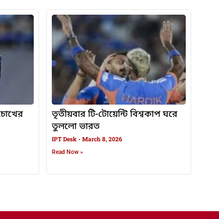
, চোখের
তৃতীয়বার টি-টোয়েন্টি বিশ্বকাপ ঘরে
তুললো ভারত
IPT Desk
March 8, 2026
Read Now »