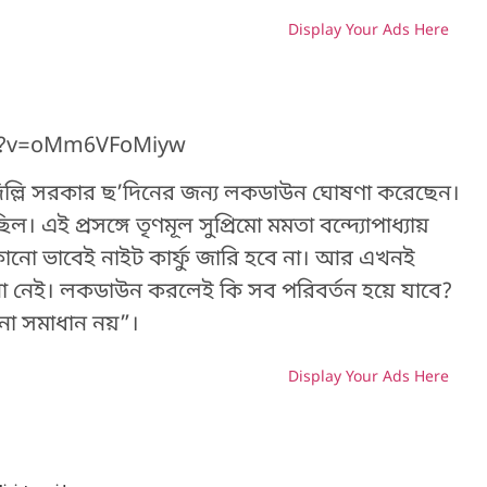
Display Your Ads Here
H
ch?v=oMm6VFoMiyw
 দিল্লি সরকার ছ’দিনের জন্য লকডাউন ঘোষণা করেছেন।
 এই প্রসঙ্গে তৃণমূল সুপ্রিমো মমতা বন্দ্যোপাধ্যায়
় কোনো ভাবেই নাইট কার্ফু জারি হবে না। আর এখনই
া নেই। লকডাউন করলেই কি সব পরিবর্তন হয়ে যাবে?
োনো সমাধান নয়”।
Display Your Ads Here
H