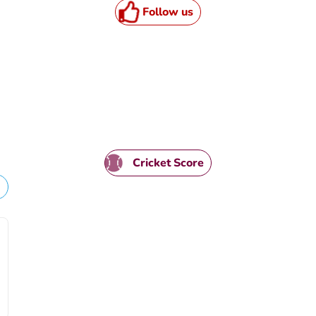
Follow us
HTML / JS Code
Cricket Score