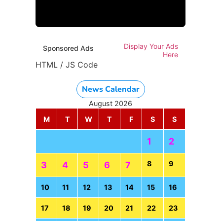
Display Your Ads
Sponsored Ads
Here
HTML / JS Code
HTML / JS Code
News Calendar
August 2026
M
T
W
T
F
S
S
1
2
8
9
3
4
5
6
7
10
11
12
13
14
15
16
17
18
19
20
21
22
23