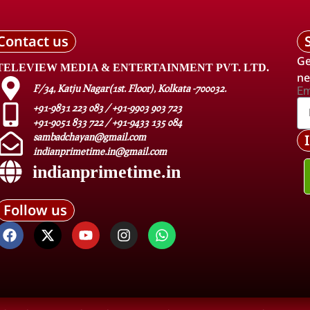
Contact us
Ge
TELEVIEW MEDIA & ENTERTAINMENT PVT. LTD.
ne
F/34, Katju Nagar(1st. Floor), Kolkata -700032.
Em
+91-9831 223 083 / +91-9903 903 723
+91-9051 833 722 / +91-9433 135 084
sambadchayan@gmail.com
indianprimetime.in@gmail.com
indianprimetime.in
Follow us