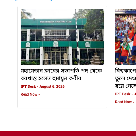
মহামেডান ক্লাবের সভাপতি পদ থেকে
বিশ্বকাপে
বরখাস্ত হলেন হুমায়ুন কবীর
তুলে দে
রয়ে গেলেন
IPT Desk
August 6, 2026
IPT Desk
J
Read Now »
Read Now »