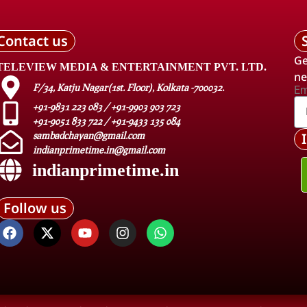
Contact us
Ge
TELEVIEW MEDIA & ENTERTAINMENT PVT. LTD.
ne
F/34, Katju Nagar(1st. Floor), Kolkata -700032.
Em
+91-9831 223 083 / +91-9903 903 723
+91-9051 833 722 / +91-9433 135 084
sambadchayan@gmail.com
indianprimetime.in@gmail.com
indianprimetime.in
Follow us