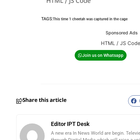
HTML / JS Code
TAGS:
This time 1 cheetah was captured in the cage
Sponsored Ads
HTML / JS Cod
Join us on Whatsapp
Share this article
Editor IPT Desk
HTML / JS Code
A new era In News World are begin. Televi
through Digital Media which will raise a vo