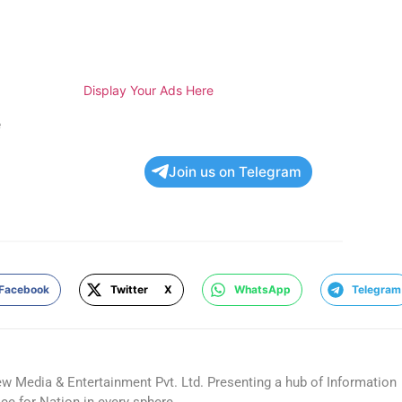
H
Display Your Ads Here
e
Join us on Telegram
Facebook
Twitter X
WhatsApp
Telegram
ew Media & Entertainment Pvt. Ltd. Presenting a hub of Information
ice for Nation in every sphere.