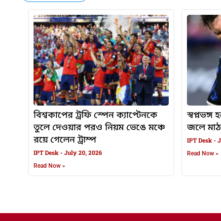
বিশ্বকাপের ট্রফি স্পেন ক্যাপ্টেনকে
স্বপ্নভঙ্
তুলে দেওয়ার পরও নিয়ম ভেঙে মঞ্চে
জলে মাঠ
রয়ে গেলেন ট্রাম্প
IPT Desk
J
IPT Desk
July 20, 2026
Read Now »
Read Now »