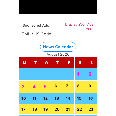
HTML / JS Code
Display Your Ads
Sponsored Ads
Here
HTML / JS Code
News Calendar
August 2026
M
T
W
T
F
S
S
1
2
6
7
8
9
3
4
5
10
11
12
13
14
15
16
17
18
19
20
21
22
23