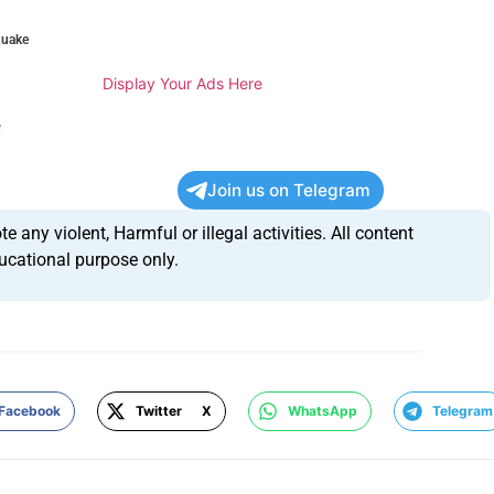
quake
Display Your Ads Here
e
Join us on Telegram
any violent, Harmful or illegal activities. All content
ucational purpose only.
Facebook
Twitter X
WhatsApp
Telegram