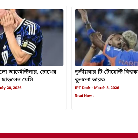
গ হলো আর্জেন্টিনার, চোখের
তৃতীয়বার টি-টোয়েন্টি বিশ্ব
 ছাড়লেন মেসি
তুললো ভারত
uly 20, 2026
IPT Desk
March 8, 2026
Read Now »