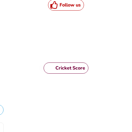
Follow us
HTML / JS Code
Cricket Score