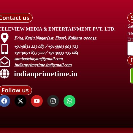
Contact us
Ge
TELEVIEW MEDIA & ENTERTAINMENT PVT. LTD.
ne
F/34, Katju Nagar(1st. Floor), Kolkata -700032.
Em
+91-9831 223 083 / +91-9903 903 723
+91-9051 833 722 / +91-9433 135 084
sambadchayan@gmail.com
indianprimetime.in@gmail.com
indianprimetime.in
Follow us