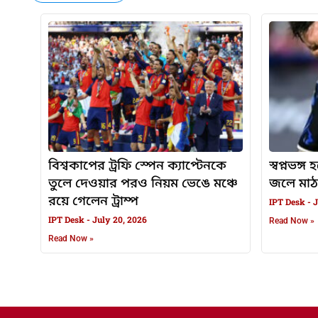
বিশ্বকাপের ট্রফি স্পেন ক্যাপ্টেনকে
স্বপ্নভঙ্
তুলে দেওয়ার পরও নিয়ম ভেঙে মঞ্চে
জলে মাঠ
রয়ে গেলেন ট্রাম্প
IPT Desk
J
IPT Desk
July 20, 2026
Read Now »
Read Now »