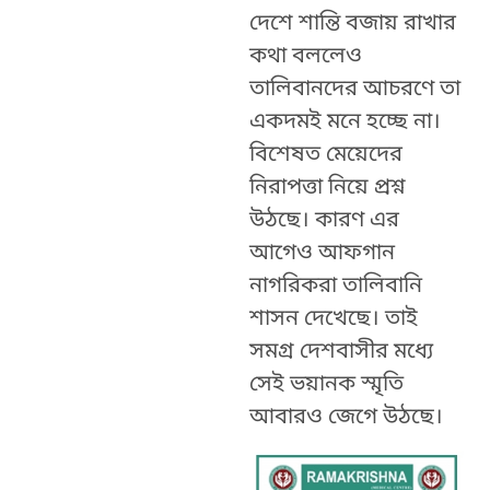
দেশে শান্তি বজায় রাখার
কথা বললেও
তালিবানদের আচরণে তা
একদমই মনে হচ্ছে না।
বিশেষত মেয়েদের
নিরাপত্তা নিয়ে প্রশ্ন
উঠছে। কারণ এর
আগেও আফগান
নাগরিকরা তালিবানি
শাসন দেখেছে। তাই
সমগ্র দেশবাসীর মধ্যে
সেই ভয়ানক স্মৃতি
আবারও জেগে উঠছে।