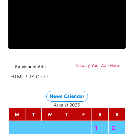
Display Your Ads Here
Sponsored Ads
HTML / JS Code
News Calendar
August 2026
M
T
W
T
F
S
S
1
2