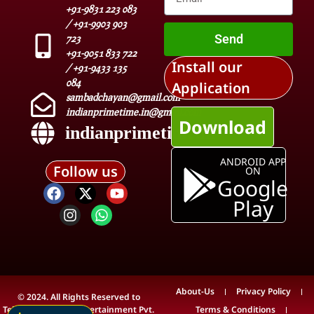
+91-9831 223 083
/ +91-9903 903
Send
723
+91-9051 833 722
Install our
/ +91-9433 135
084
Application
sambadchayan@gmail.com
indianprimetime.in@gmail.com
Download
indianprimetime.in
ANDROID APP
Follow us
ON
Google
Play
About-Us
Privacy Policy
© 2024. All Rights Reserved to
Teleview Media & Entertainment Pvt.
Terms & Conditions