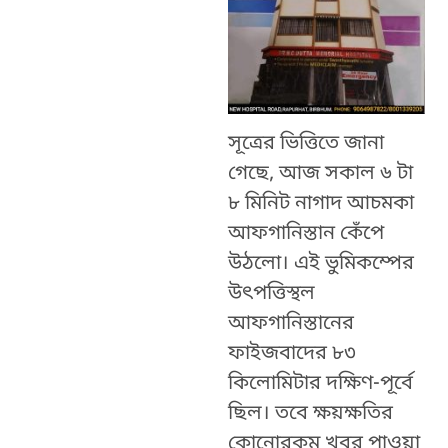
সূত্রের ভিত্তিতে জানা
গেছে, আজ সকাল ৬ টা
৮ মিনিট নাগাদ আচমকা
আফগানিস্তান কেঁপে
উঠলো। এই ভুমিকম্পের
উত্‍পত্তিস্থল
আফগানিস্তানের
ফাইজবাদের ৮৩
কিলোমিটার দক্ষিণ-পূর্বে
ছিল। তবে ক্ষয়ক্ষতির
কোনোরকম খবর পাওয়া