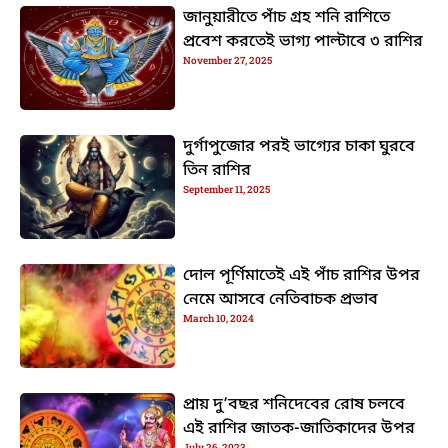
জানুয়ারীতে পাঁচ গ্রহ শনি রাশিতে
প্রবেশ করতেই ভাগ্য পাল্টাবে ৩ রাশির
November 27, 2025
দুর্গাপুজোর পরই ভাগ্যের চাকা ঘুরবে
তিন রাশির
September 11, 2025
দোল পূর্ণিমাতেই এই পাঁচ রাশির উপর
নেমে আসবে নেতিবাচক প্রভাব
March 10, 2024
প্রায় দু’বছর শনিদেবের রোষ চলবে
এই রাশির জাতক-জাতিকাদের উপর
July 26, 2023