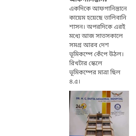
আফগানিস্তানঃ
একদিকে আফগানিস্তানে
কায়েম হয়েছে তালিবানি
শাসন। অপরদিকে এরই
মধ্যে আজ সাতসকালে
সমগ্র আরব দেশ
ভূমিকম্পে কেঁপে উঠল।
রিখটার স্কেলে
ভূমিকম্পের মাত্রা ছিল
৪.৫।