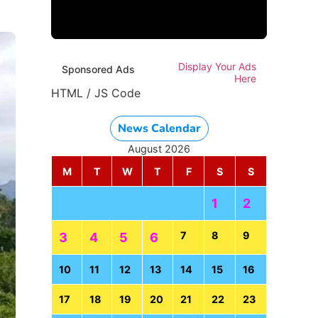
Display Your Ads
Sponsored Ads
Here
HTML / JS Code
News Calendar
August 2026
M
T
W
T
F
S
S
1
2
7
8
9
3
4
5
6
10
11
12
13
14
15
16
17
18
19
20
21
22
23