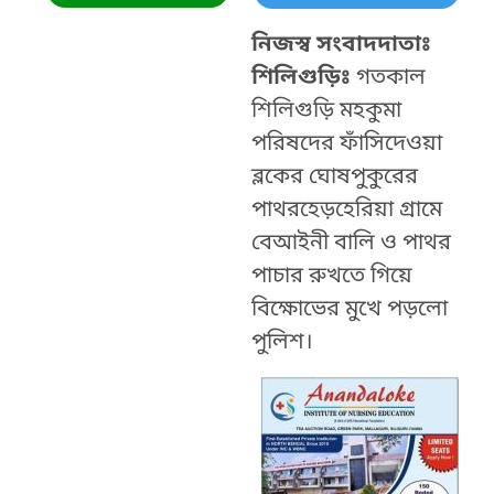
নিজস্ব সংবাদদাতাঃ
শিলিগুড়িঃ
গতকাল
শিলিগুড়ি মহকুমা
পরিষদের ফাঁসিদেওয়া
ব্লকের ঘোষপুকুরের
পাথরহেড়হেরিয়া গ্রামে
বেআইনী বালি ও পাথর
পাচার রুখতে গিয়ে
বিক্ষোভের মুখে পড়লো
পুলিশ।