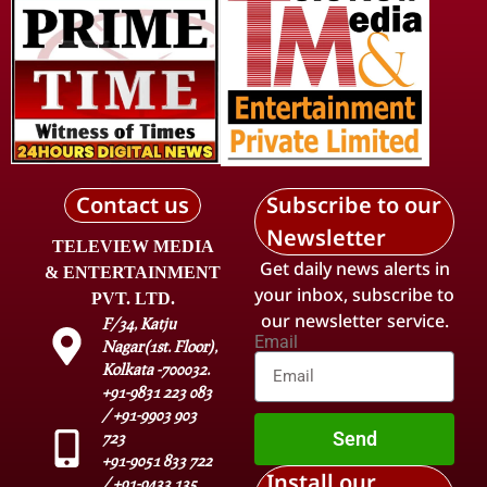
Contact us
Subscribe to our
Newsletter
TELEVIEW MEDIA
Get daily news alerts in
& ENTERTAINMENT
your inbox, subscribe to
PVT. LTD.
our newsletter service.
F/34, Katju
Email
Nagar(1st. Floor),
Kolkata -700032.
+91-9831 223 083
/ +91-9903 903
Send
723
+91-9051 833 722
Install our
/ +91-9433 135