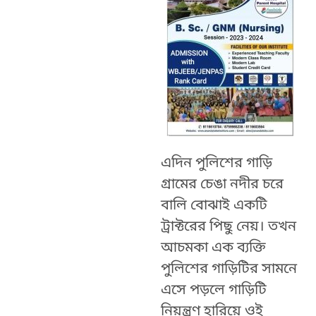
এদিন পুলিশের গাড়ি
গ্রামের চেঙা নদীর চরে
বালি বোঝাই একটি
ট্রাক্টরের পিছু নেয়। তখন
আচমকা এক ব্যক্তি
পুলিশের গাড়িটির সামনে
এসে পড়লে গাড়িটি
নিয়ন্ত্রণ হারিয়ে ওই