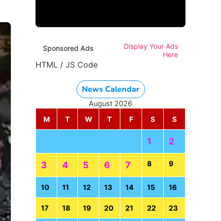
Display Your Ads
Sponsored Ads
Here
HTML / JS Code
News Calendar
August 2026
M
T
W
T
F
S
S
1
2
8
9
3
4
5
6
7
10
11
12
13
14
15
16
17
18
19
20
21
22
23