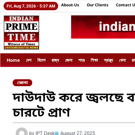
About-Us
Our Clients
Contact 
Fri, Aug 7, 2026 - 5:37 AM
Home
দেশ
বিদেশ
রাজ্য
জেলা
শহর
শিক্ষা
স্বাস্থ্য
খেলা
র
জেলা
দাউদাউ করে জ্বলছে 
চারটে প্রাণ
by
IPT Desk
August 27, 2025