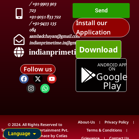
/ +91-9903 903
Send
723
+91-9051 833 722
Install our
/ +91-9433 135
084
Application
sambadchayan@gmail.com
indianprimetime.in@gmail.com
Download
indianprimetime.in
ANDROID APP
Follow us
ON
Google
Play
About-Us
Privacy Policy
© 2024. All Rights Reserved to
Teleview Media & Entertainment Pvt.
Terms & Conditions
Language
Ltd. Technical Maintenace by
Cotlas
Grievance
Contact Us