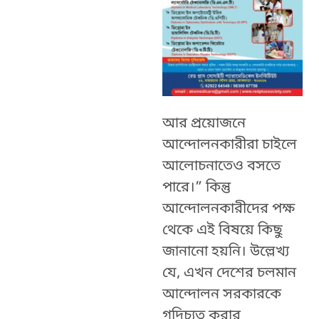
আর প্রয়োজনে
আন্দোলনকারীরা চাইলে
আলোচনাতেও বসতে
পারে।” কিন্তু
আন্দোলনকারীদের পক্ষ
থেকে এই বিষয়ে কিছু
জানানো হয়নি। উল্লেখ্য
যে, এখন দেশের চলমান
আন্দোলন সরকারকে
গদিচ্যুত করার