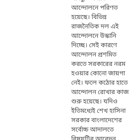
আন্দোলনে পরিণত
হয়েছে। বিভিন্ন
রাজনৈতিক দল এই
আন্দোলনে উস্কানি
দিচ্ছে। সেই কারণে
আন্দোলন প্রশমিত
করতে সরকারের নরম
হওয়ার কোনো জায়গা
নেই। ফলে কঠোর হাতে
আন্দোলন রোখার কাজ
শুরু হয়েছে। যদিও
ইতিমধ্যেই শেখ হাসিনা
সরকার বাংলাদেশের
সর্বোচ্চ আদালতে
বিষয়টির আবেদন