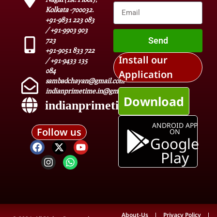
Kolkata -700032.
+91-9831 223 083
/ +91-9903 903
Send
723
+91-9051 833 722
Install our
/ +91-9433 135
084
Application
sambadchayan@gmail.com
indianprimetime.in@gmail.com
Download
indianprimetime.in
ANDROID APP
Follow us
ON
Google
Play
About-Us
Privacy Policy