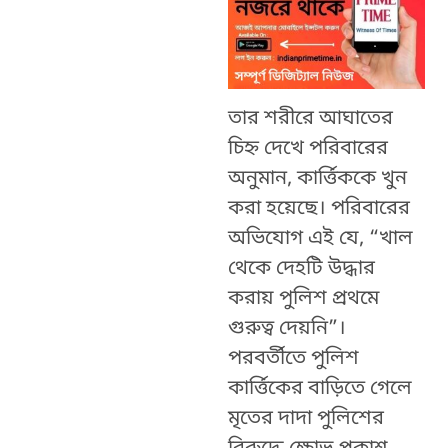
তার শরীরে আঘাতের
চিহ্ন‌ দেখে পরিবারের
অনুমান, কার্ত্তিককে খুন
করা হয়েছে। পরিবারের
অভিযোগ এই যে, “খাল
থেকে দেহটি উদ্ধার
করায় পুলিশ প্রথমে
গুরুত্ব দেয়নি”।
পরবর্তীতে পুলিশ
কার্ত্তিকের বাড়িতে গেলে
মৃতের দাদা পুলিশের