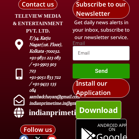
Contact us
Subscribe to our
Newsletter
TELEVIEW MEDIA
Get daily news alerts in
& ENTERTAINMENT
your inbox, subscribe to
PVT. LTD.
our newsletter service.
F/34, Katju
Email
Nagar(1st. Floor),
Kolkata -700032.
+91-9831 223 083
/ +91-9903 903
Send
723
+91-9051 833 722
Install our
/ +91-9433 135
084
Application
sambadchayan@gmail.com
indianprimetime.in@gmail.com
Download
indianprimetime.in
ANDROID APP
Follow us
ON
Google