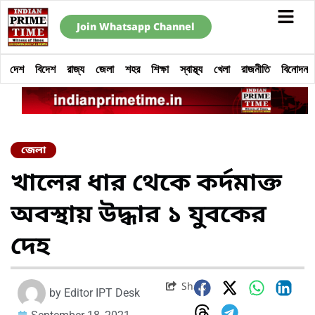
Join Whatsapp Channel
দেশ
বিদেশ
রাজ্য
জেলা
শহর
শিক্ষা
স্বাস্থ্য
খেলা
রাজনীতি
বিনোদন
জেলা
খালের ধার থেকে কর্দমাক্ত
অবস্থায় উদ্ধার ১ যুবকের
দেহ
Share
by
Editor IPT Desk