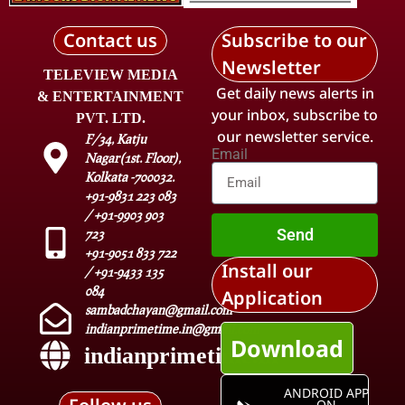
Contact us
Subscribe to our
Newsletter
TELEVIEW MEDIA
Get daily news alerts in
& ENTERTAINMENT
your inbox, subscribe to
PVT. LTD.
our newsletter service.
F/34, Katju
Email
Nagar(1st. Floor),
Kolkata -700032.
+91-9831 223 083
/ +91-9903 903
Send
723
+91-9051 833 722
Install our
/ +91-9433 135
084
Application
sambadchayan@gmail.com
indianprimetime.in@gmail.com
Download
indianprimetime.in
ANDROID APP
ON