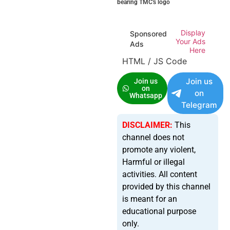
bearing TMC's logo
Display
Sponsored
Your Ads
Ads
Here
HTML / JS Code
Join us
Join us
on
on
Whatsapp
Telegram
DISCLAIMER:
This
channel does not
promote any violent,
Harmful or illegal
activities. All content
provided by this channel
is meant for an
educational purpose
only.