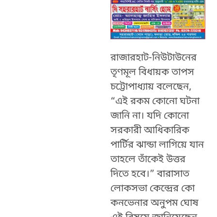
রাজারহাট-নিউটাউনের
তৃণমূল বিধায়ক তাপস
চট্টোপাধ্যায় বলেছেন,
“এই রকম কোনো ঘটনা
জানি না। যদি কোনো
সরকারী আধিকারিক
পার্টির ঝান্ডা লাগিয়ে যান
তাহলে তাঁকেই উত্তর
দিতে হবে।” বারাসাত
লোকসভা কেন্দ্রের কো
কনভেনার অনুপম ঘোষ