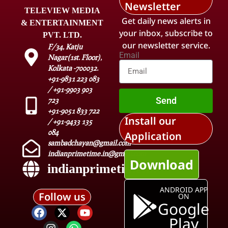
Newsletter
TELEVIEW MEDIA
Get daily news alerts in
& ENTERTAINMENT
your inbox, subscribe to
PVT. LTD.
our newsletter service.
F/34, Katju
Email
Nagar(1st. Floor),
Kolkata -700032.
+91-9831 223 083
/ +91-9903 903
Send
723
+91-9051 833 722
Install our
/ +91-9433 135
084
Application
sambadchayan@gmail.com
indianprimetime.in@gmail.com
Download
indianprimetime.in
ANDROID APP
Follow us
ON
Google
Play