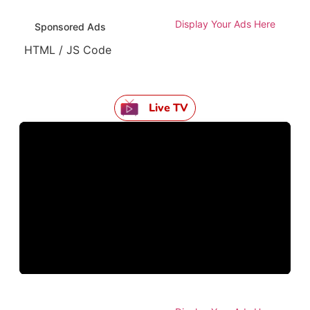
Display Your Ads Here
Sponsored Ads
HTML / JS Code
Live TV