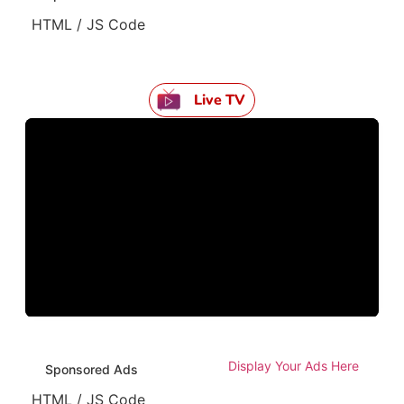
HTML / JS Code
Live TV
Display Your Ads Here
Sponsored Ads
HTML / JS Code