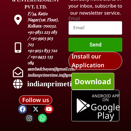
your inbox, subscribe to
PVT. LTD.
our newsletter service.
F/34, Katju
Email
Nagar(1st. Floor),
Kolkata -700032.
+91-9831 223 083
/ +91-9903 903
Send
723
+91-9051 833 722
Install our
/ +91-9433 135
084
Application
sambadchayan@gmail.com
indianprimetime.in@gmail.com
Download
indianprimetime.in
ANDROID APP
Follow us
ON
Google
Play