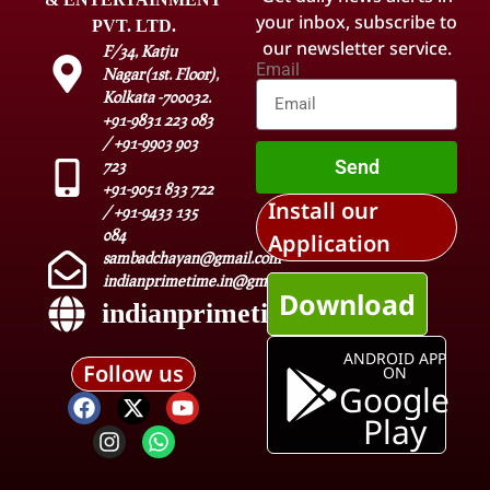
your inbox, subscribe to
PVT. LTD.
our newsletter service.
F/34, Katju
Email
Nagar(1st. Floor),
Kolkata -700032.
+91-9831 223 083
/ +91-9903 903
Send
723
+91-9051 833 722
Install our
/ +91-9433 135
084
Application
sambadchayan@gmail.com
indianprimetime.in@gmail.com
Download
indianprimetime.in
ANDROID APP
Follow us
ON
Google
Play