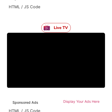
HTML / JS Code
Live TV
Display Your Ads Here
Sponsored Ads
HTML / JS Code