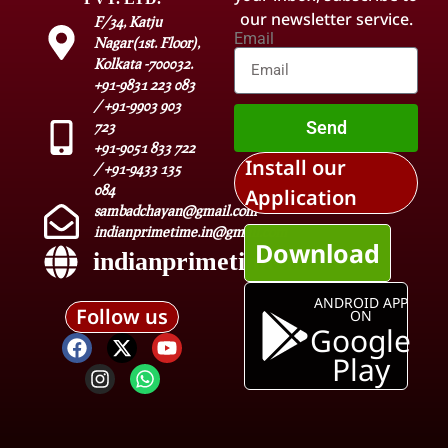
our newsletter service.
F/34, Katju
Email
Nagar(1st. Floor),
Kolkata -700032.
+91-9831 223 083
/ +91-9903 903
Send
723
+91-9051 833 722
Install our
/ +91-9433 135
084
Application
sambadchayan@gmail.com
indianprimetime.in@gmail.com
Download
indianprimetime.in
ANDROID APP
Follow us
ON
Google
Play