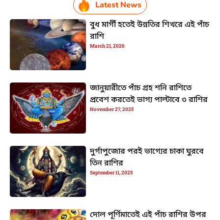
Latest News
বুধ মার্গী হতেই উন্নতির শিখরে এই পাঁচ
রাশি
March 21, 2026
জানুয়ারীতে পাঁচ গ্রহ শনি রাশিতে
প্রবেশ করতেই ভাগ্য পাল্টাবে ৩ রাশির
November 27, 2025
দুর্গাপুজোর পরই ভাগ্যের চাকা ঘুরবে
তিন রাশির
September 11, 2025
দোল পূর্ণিমাতেই এই পাঁচ রাশির উপর