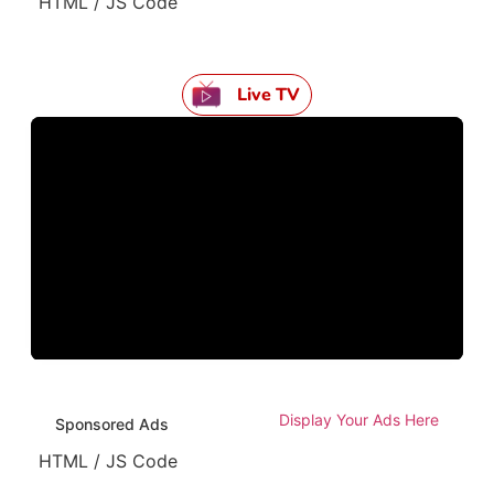
HTML / JS Code
Live TV
Display Your Ads Here
Sponsored Ads
HTML / JS Code