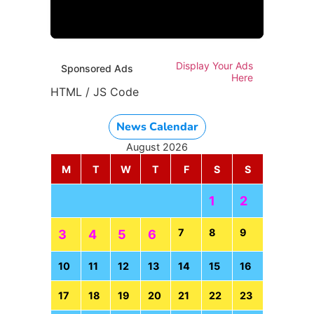
HTML / JS Code
Display Your Ads
Sponsored Ads
Here
HTML / JS Code
News Calendar
August 2026
M
T
W
T
F
S
S
1
2
7
8
9
3
4
5
6
10
11
12
13
14
15
16
17
18
19
20
21
22
23