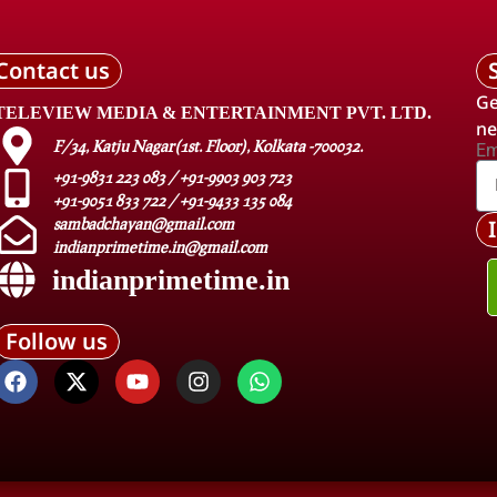
Contact us
Ge
TELEVIEW MEDIA & ENTERTAINMENT PVT. LTD.
ne
F/34, Katju Nagar(1st. Floor), Kolkata -700032.
Em
+91-9831 223 083 / +91-9903 903 723
+91-9051 833 722 / +91-9433 135 084
sambadchayan@gmail.com
indianprimetime.in@gmail.com
indianprimetime.in
Follow us