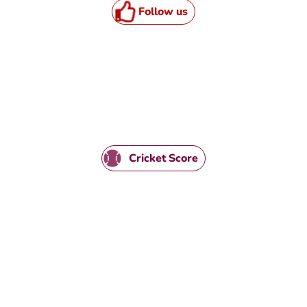
Follow us
HTML / JS Code
Cricket Score