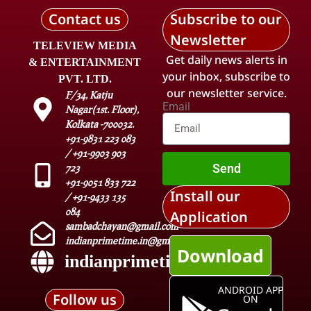
Contact us
Subscribe to our
Newsletter
TELEVIEW MEDIA
Get daily news alerts in
& ENTERTAINMENT
your inbox, subscribe to
PVT. LTD.
our newsletter service.
F/34, Katju
Email
Nagar(1st. Floor),
Kolkata -700032.
+91-9831 223 083
/ +91-9903 903
Send
723
+91-9051 833 722
Install our
/ +91-9433 135
084
Application
sambadchayan@gmail.com
indianprimetime.in@gmail.com
Download
indianprimetime.in
ANDROID APP
Follow us
ON