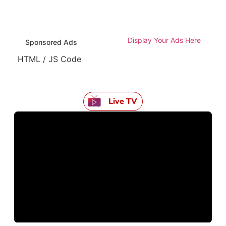
Display Your Ads Here
Sponsored Ads
HTML / JS Code
Live TV