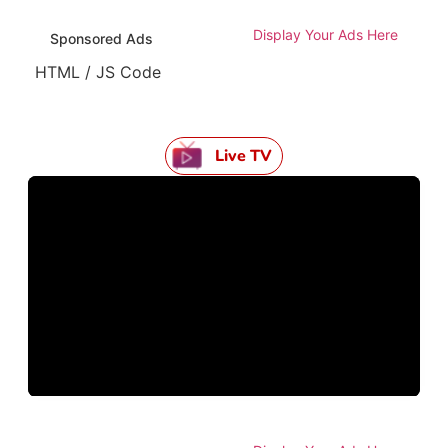
Display Your Ads Here
Sponsored Ads
HTML / JS Code
Live TV