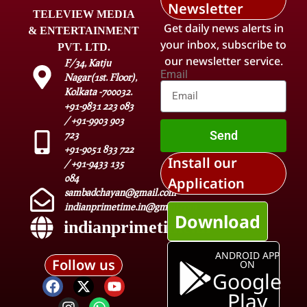
Newsletter
TELEVIEW MEDIA
Get daily news alerts in
& ENTERTAINMENT
your inbox, subscribe to
PVT. LTD.
our newsletter service.
F/34, Katju
Email
Nagar(1st. Floor),
Kolkata -700032.
+91-9831 223 083
/ +91-9903 903
Send
723
+91-9051 833 722
Install our
/ +91-9433 135
084
Application
sambadchayan@gmail.com
indianprimetime.in@gmail.com
Download
indianprimetime.in
ANDROID APP
Follow us
ON
Google
Play