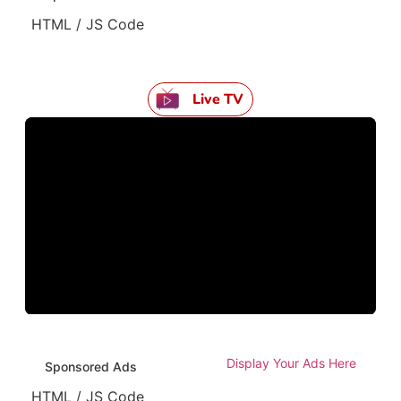
HTML / JS Code
Live TV
Display Your Ads Here
Sponsored Ads
HTML / JS Code