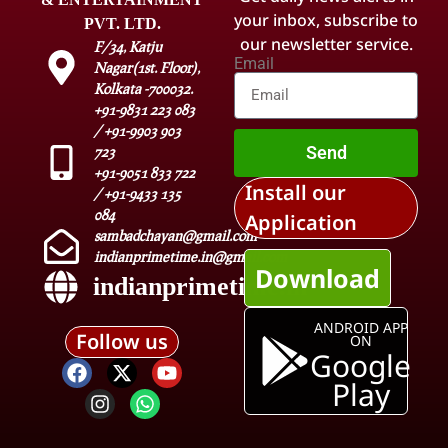
your inbox, subscribe to
PVT. LTD.
our newsletter service.
F/34, Katju
Email
Nagar(1st. Floor),
Kolkata -700032.
+91-9831 223 083
/ +91-9903 903
Send
723
+91-9051 833 722
Install our
/ +91-9433 135
084
Application
sambadchayan@gmail.com
indianprimetime.in@gmail.com
Download
indianprimetime.in
ANDROID APP
Follow us
ON
Google
Play