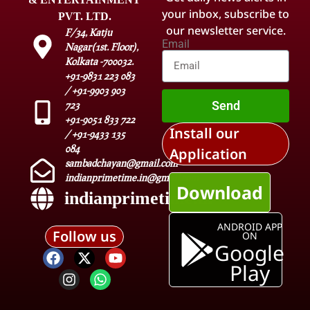
your inbox, subscribe to
PVT. LTD.
our newsletter service.
F/34, Katju
Email
Nagar(1st. Floor),
Kolkata -700032.
+91-9831 223 083
/ +91-9903 903
Send
723
+91-9051 833 722
Install our
/ +91-9433 135
084
Application
sambadchayan@gmail.com
indianprimetime.in@gmail.com
Download
indianprimetime.in
ANDROID APP
Follow us
ON
Google
Play