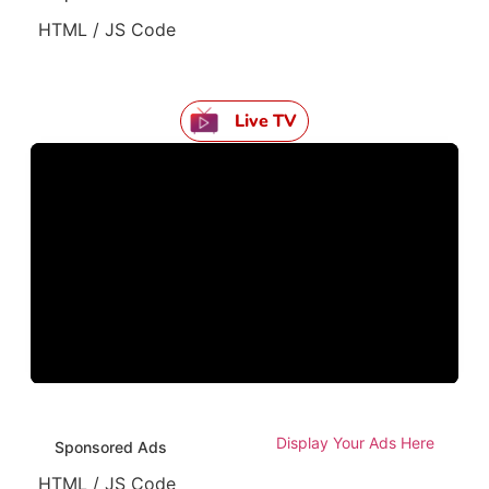
HTML / JS Code
Live TV
Display Your Ads Here
Sponsored Ads
HTML / JS Code