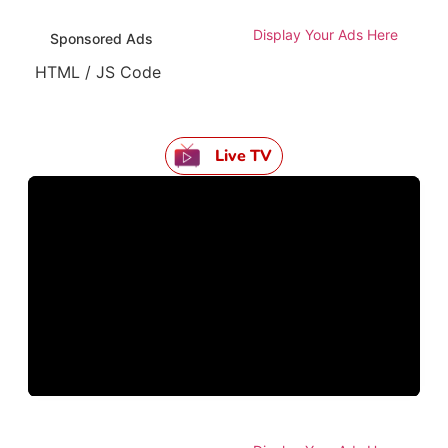
Display Your Ads Here
Sponsored Ads
HTML / JS Code
Live TV