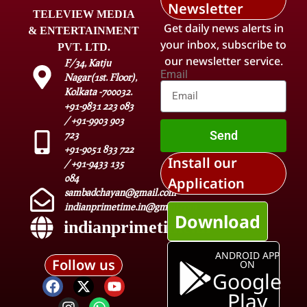
Newsletter
TELEVIEW MEDIA
Get daily news alerts in
& ENTERTAINMENT
your inbox, subscribe to
PVT. LTD.
our newsletter service.
F/34, Katju
Email
Nagar(1st. Floor),
Kolkata -700032.
+91-9831 223 083
/ +91-9903 903
Send
723
+91-9051 833 722
Install our
/ +91-9433 135
084
Application
sambadchayan@gmail.com
indianprimetime.in@gmail.com
Download
indianprimetime.in
ANDROID APP
Follow us
ON
Google
Play