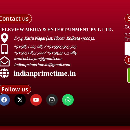
Contact us
Ge
TELEVIEW MEDIA & ENTERTAINMENT PVT. LTD.
ne
F/34, Katju Nagar(1st. Floor), Kolkata -700032.
Em
+91-9831 223 083 / +91-9903 903 723
+91-9051 833 722 / +91-9433 135 084
sambadchayan@gmail.com
indianprimetime.in@gmail.com
indianprimetime.in
Follow us