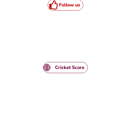
Follow us
HTML / JS Code
Cricket Score