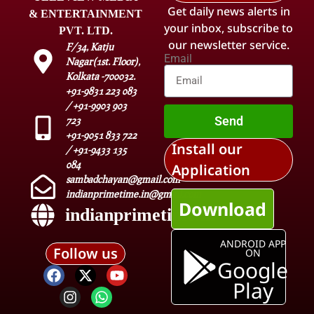
Get daily news alerts in
& ENTERTAINMENT
your inbox, subscribe to
PVT. LTD.
our newsletter service.
F/34, Katju
Email
Nagar(1st. Floor),
Kolkata -700032.
+91-9831 223 083
/ +91-9903 903
Send
723
+91-9051 833 722
Install our
/ +91-9433 135
084
Application
sambadchayan@gmail.com
indianprimetime.in@gmail.com
Download
indianprimetime.in
ANDROID APP
Follow us
ON
Google
Play