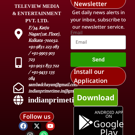
Newsletter
TELEVIEW MEDIA
Get daily news alerts in
& ENTERTAINMENT
your inbox, subscribe to
PVT. LTD.
our newsletter service.
F/34, Katju
Email
Nagar(1st. Floor),
Kolkata -700032.
+91-9831 223 083
/ +91-9903 903
Send
723
+91-9051 833 722
Install our
/ +91-9433 135
084
Application
sambadchayan@gmail.com
indianprimetime.in@gmail.com
Download
indianprimetime.in
ANDROID APP
Follow us
ON
Google
Play