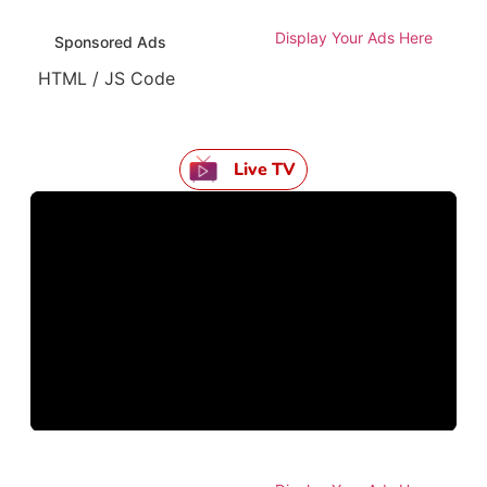
Display Your Ads Here
Sponsored Ads
HTML / JS Code
Live TV