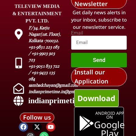
Newsletter
TELEVIEW MEDIA
Get daily news alerts in
& ENTERTAINMENT
your inbox, subscribe to
PVT. LTD.
our newsletter service.
F/34, Katju
Email
Nagar(1st. Floor),
Kolkata -700032.
+91-9831 223 083
/ +91-9903 903
Send
723
+91-9051 833 722
Install our
/ +91-9433 135
084
Application
sambadchayan@gmail.com
indianprimetime.in@gmail.com
Download
indianprimetime.in
ANDROID APP
Follow us
ON
Google
Play