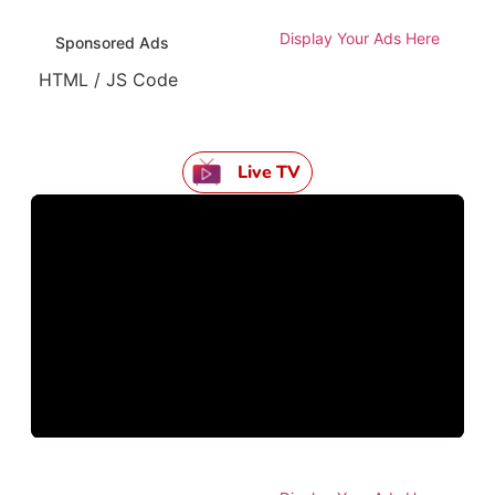
Display Your Ads Here
Sponsored Ads
HTML / JS Code
Live TV