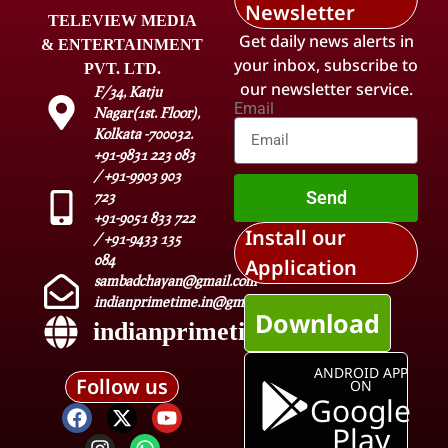
Newsletter
TELEVIEW MEDIA
Get daily news alerts in
& ENTERTAINMENT
your inbox, subscribe to
PVT. LTD.
our newsletter service.
F/34, Katju
Email
Nagar(1st. Floor),
Kolkata -700032.
+91-9831 223 083
/ +91-9903 903
Send
723
+91-9051 833 722
Install our
/ +91-9433 135
084
Application
sambadchayan@gmail.com
indianprimetime.in@gmail.com
Download
indianprimetime.in
ANDROID APP
Follow us
ON
Google
Play