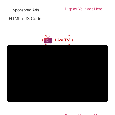
Display Your Ads Here
Sponsored Ads
HTML / JS Code
Live TV