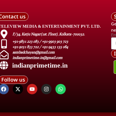
Contact us
Ge
TELEVIEW MEDIA & ENTERTAINMENT PVT. LTD.
ne
F/34, Katju Nagar(1st. Floor), Kolkata -700032.
Em
+91-9831 223 083 / +91-9903 903 723
+91-9051 833 722 / +91-9433 135 084
sambadchayan@gmail.com
indianprimetime.in@gmail.com
indianprimetime.in
Follow us