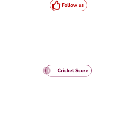
Follow us
HTML / JS Code
Cricket Score