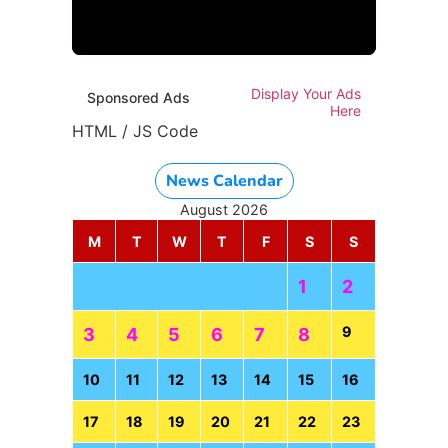
HTML / JS Code
Display Your Ads
Sponsored Ads
Here
HTML / JS Code
News Calendar
August 2026
M
T
W
T
F
S
S
1
2
9
3
4
5
6
7
8
10
11
12
13
14
15
16
17
18
19
20
21
22
23