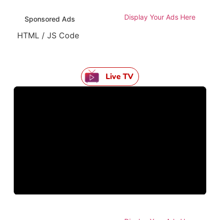
Display Your Ads Here
Sponsored Ads
HTML / JS Code
Live TV