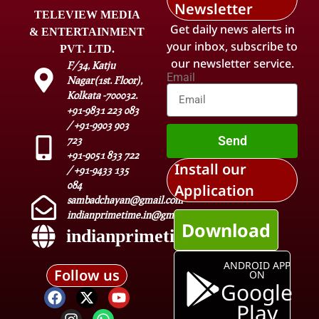
Newsletter
TELEVIEW MEDIA
Get daily news alerts in
& ENTERTAINMENT
your inbox, subscribe to
PVT. LTD.
our newsletter service.
F/34, Katju
Email
Nagar(1st. Floor),
Kolkata -700032.
+91-9831 223 083
/ +91-9903 903
Send
723
+91-9051 833 722
Install our
/ +91-9433 135
084
Application
sambadchayan@gmail.com
indianprimetime.in@gmail.com
Download
indianprimetime.in
ANDROID APP
Follow us
ON
Google
Play