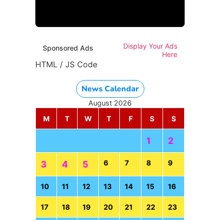
HTML / JS Code
Display Your Ads
Sponsored Ads
Here
HTML / JS Code
News Calendar
August 2026
M
T
W
T
F
S
S
1
2
6
7
8
9
3
4
5
10
11
12
13
14
15
16
17
18
19
20
21
22
23