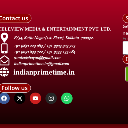
Contact us
Ge
TELEVIEW MEDIA & ENTERTAINMENT PVT. LTD.
ne
F/34, Katju Nagar(1st. Floor), Kolkata -700032.
Em
+91-9831 223 083 / +91-9903 903 723
+91-9051 833 722 / +91-9433 135 084
sambadchayan@gmail.com
indianprimetime.in@gmail.com
indianprimetime.in
Follow us