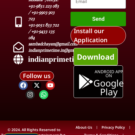
+91-9831 223 083
/ +91-9903 903
Send
723
+91-9051 833 722
Install our
/ +91-9433 135
084
Application
sambadchayan@gmail.com
indianprimetime.in@gmail.com
Download
indianprimetime.in
ANDROID APP
Follow us
ON
Google
Play
About-Us
Privacy Policy
© 2024. All Rights Reserved to