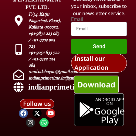
your inbox, subscribe to
PVT. LTD.
our newsletter service.
F/34, Katju
Email
Nagar(1st. Floor),
Kolkata -700032.
+91-9831 223 083
/ +91-9903 903
Send
723
+91-9051 833 722
Install our
/ +91-9433 135
084
Application
sambadchayan@gmail.com
indianprimetime.in@gmail.com
Download
indianprimetime.in
ANDROID APP
Follow us
ON
Google
Play