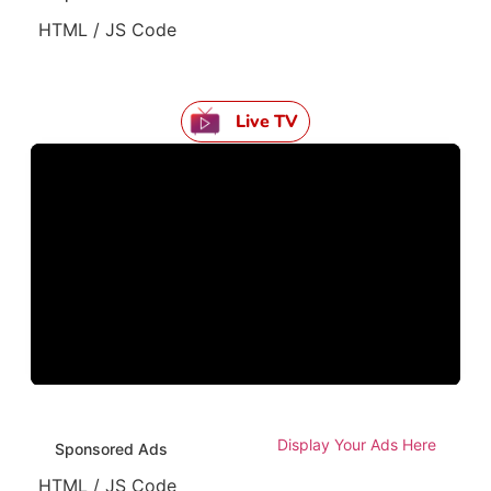
HTML / JS Code
Live TV
Display Your Ads Here
Sponsored Ads
HTML / JS Code