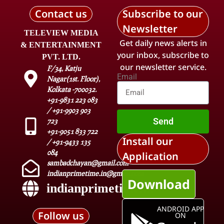
Contact us
Subscribe to our
Newsletter
TELEVIEW MEDIA
Get daily news alerts in
& ENTERTAINMENT
your inbox, subscribe to
PVT. LTD.
our newsletter service.
F/34, Katju
Email
Nagar(1st. Floor),
Kolkata -700032.
+91-9831 223 083
/ +91-9903 903
Send
723
+91-9051 833 722
Install our
/ +91-9433 135
084
Application
sambadchayan@gmail.com
indianprimetime.in@gmail.com
Download
indianprimetime.in
ANDROID APP
Follow us
ON