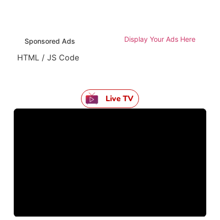
Display Your Ads Here
Sponsored Ads
HTML / JS Code
Live TV