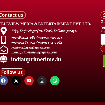
Contact us
Ge
TELEVIEW MEDIA & ENTERTAINMENT PVT. LTD.
ne
F/34, Katju Nagar(1st. Floor), Kolkata -700032.
Em
+91-9831 223 083 / +91-9903 903 723
+91-9051 833 722 / +91-9433 135 084
sambadchayan@gmail.com
indianprimetime.in@gmail.com
indianprimetime.in
Follow us