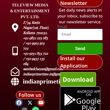
Newsletter
TELEVIEW MEDIA
Get daily news alerts in
& ENTERTAINMENT
your inbox, subscribe to
PVT. LTD.
our newsletter service.
F/34, Katju
Email
Nagar(1st. Floor),
Kolkata -700032.
+91-9831 223 083
/ +91-9903 903
Send
723
+91-9051 833 722
Install our
/ +91-9433 135
084
Application
sambadchayan@gmail.com
indianprimetime.in@gmail.com
Download
indianprimetime.in
ANDROID APP
Follow us
ON
Google
Play