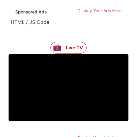
Display Your Ads Here
Sponsored Ads
HTML / JS Code
Live TV