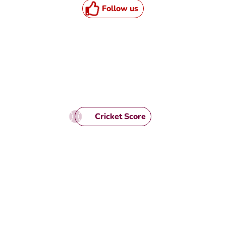
HTML / JS Code
Follow us
Cricket Score