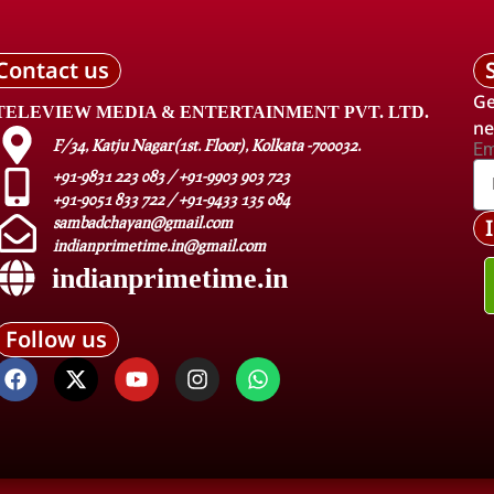
Contact us
Ge
TELEVIEW MEDIA & ENTERTAINMENT PVT. LTD.
ne
F/34, Katju Nagar(1st. Floor), Kolkata -700032.
Em
+91-9831 223 083 / +91-9903 903 723
+91-9051 833 722 / +91-9433 135 084
sambadchayan@gmail.com
indianprimetime.in@gmail.com
indianprimetime.in
Follow us