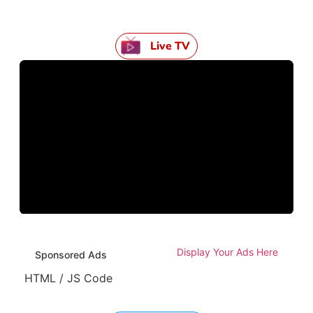
Live TV
Display Your Ads Here
Sponsored Ads
HTML / JS Code