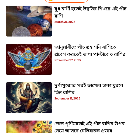
বুধ মার্গী হতেই উন্নতির শিখরে এই পাঁচ
রাশি
March 21, 2026
জানুয়ারীতে পাঁচ গ্রহ শনি রাশিতে
প্রবেশ করতেই ভাগ্য পাল্টাবে ৩ রাশির
November 27, 2025
দুর্গাপুজোর পরই ভাগ্যের চাকা ঘুরবে
তিন রাশির
September 11, 2025
দোল পূর্ণিমাতেই এই পাঁচ রাশির উপর
নেমে আসবে নেতিবাচক প্রভাব