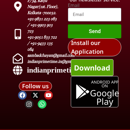
F/34, Katju
Email
Nagar(1st. Floor),
Kolkata -700032.
+91-9831 223 083
/ +91-9903 903
Send
723
+91-9051 833 722
Install our
/ +91-9433 135
084
Application
sambadchayan@gmail.com
indianprimetime.in@gmail.com
Download
indianprimetime.in
ANDROID APP
Follow us
ON
Google
Play