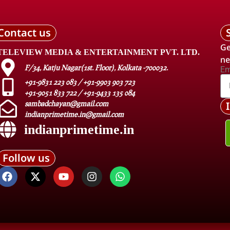
Contact us
Ge
TELEVIEW MEDIA & ENTERTAINMENT PVT. LTD.
ne
F/34, Katju Nagar(1st. Floor), Kolkata -700032.
Em
+91-9831 223 083 / +91-9903 903 723
+91-9051 833 722 / +91-9433 135 084
sambadchayan@gmail.com
indianprimetime.in@gmail.com
indianprimetime.in
Follow us